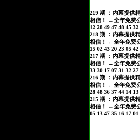
219 期 ：内幕
相信！ ←全年免费
12 28 49 47 48 45 32
218 期 ：内幕
相信！ ←全年免费
15 02 43 20 23 05 42
217 期 ：内幕
相信！ ←全年免费
33 30 17 07 31 32 27
216 期 ：内幕
相信！ ←全年免费
28 48 36 37 44 14 13
215 期 ：内幕
相信！ ←全年免费
05 13 47 35 16 17 01