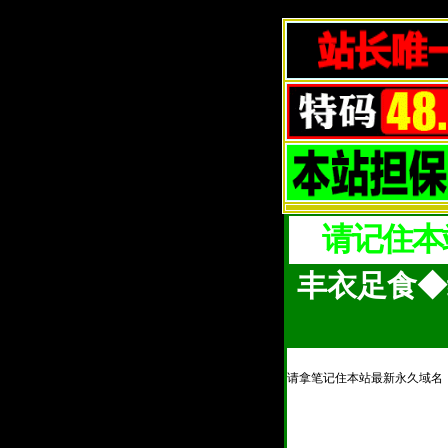
请记住本
丰衣足食◆
请拿笔记住本站最新永久域名